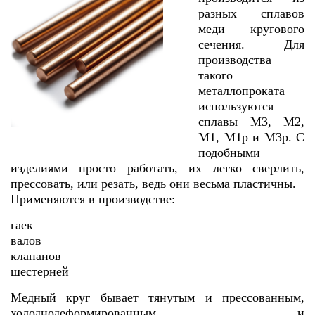
разных сплавов
меди кругового
сечения. Для
производства
такого
металлопроката
используются
сплавы М3, М2,
М1, М1р и М3р. С
подобными
изделиями просто работать, их легко сверлить,
прессовать, или резать, ведь они весьма пластичны.
Применяются в производстве:
гаек
валов
клапанов
шестерней
Медный круг бывает тянутым и прессованным,
холоднодеформированным и